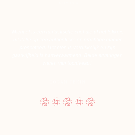
TESTIMONIAL
'Michael is een fantastische chef die al het lekkers
uit Italië op een authentieke en prachtige manier
presenteert. Het eten is verrukkelijk en zijn
gastvrijheid is hartverwarmend. Beide ervaringen
waren van topniveau.'
DOGAN TEKIN